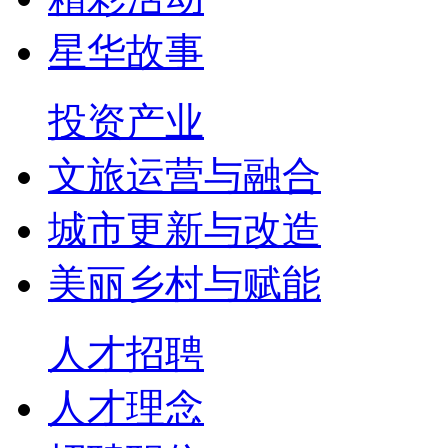
星华故事
投资产业
文旅运营与融合
城市更新与改造
美丽乡村与赋能
人才招聘
人才理念