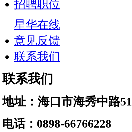
招聘职位
星华在线
意见反馈
联系我们
联系我们
地址：海口市海秀中路51
电话：0898-66766228