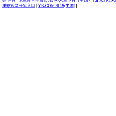
会·体育
|
米兰体育平台app官网-米兰体育（中国）
|
北京PK10
澳彩官网开奖入口
|
YB.COM-亚搏(中国)
|