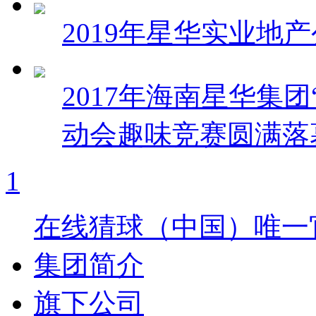
2019年星华实业地
2017年海南星华集
动会趣味竞赛圆满落
1
在线猜球（中国）唯一
集团简介
旗下公司