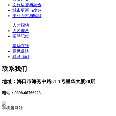
文旅运营与融合
城市更新与改造
美丽乡村与赋能
人才招聘
人才理念
招聘职位
星华在线
意见反馈
联系我们
联系我们
地址：海口市海秀中路51-1号星华大厦20层
电话：0898-66766228
手机版网站