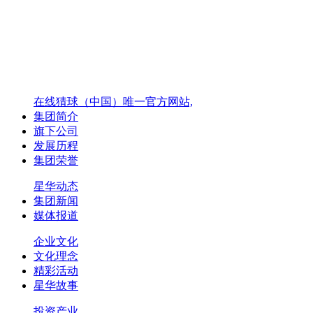
在线猜球（中国）唯一官方网站,
集团简介
旗下公司
发展历程
集团荣誉
星华动态
集团新闻
媒体报道
企业文化
文化理念
精彩活动
星华故事
投资产业